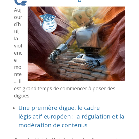
Auj
our
d’h
ui,
la
viol
enc
e
mo
nte
… Il
est grand temps de commencer à poser des
digues.
Une première digue, le cadre
législatif européen : la régulation et la
modération de contenus