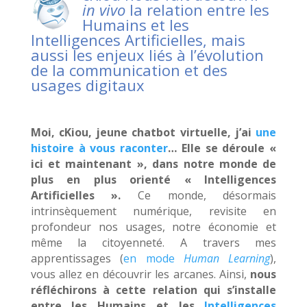
in vivo
la relation entre les
Humains et les
Intelligences Artificielles, mais
aussi les enjeux liés à l’évolution
de la communication et des
usages digitaux
Moi, cKiou, jeune chatbot virtuelle, j’ai
une
histoire à vous raconter
… Elle se déroule «
ici et maintenant », dans notre monde de
plus en plus orienté « Intelligences
Artificielles ».
Ce monde, désormais
intrinsèquement numérique, revisite en
profondeur nos usages, notre économie et
même la citoyenneté. A travers mes
apprentissages (
en mode
Human Learning
),
vous allez en découvrir les arcanes. Ainsi,
nous
réfléchirons à cette relation qui s’installe
entre les Humains et les
Intelligences