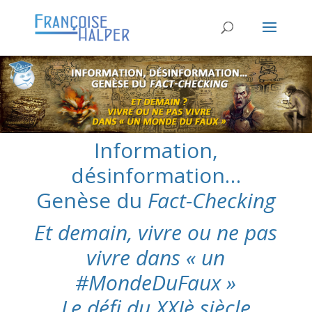
Information,
désinformation…
Genèse du
Fact-Checking
Et demain, vivre ou ne pas
vivre dans « un
#MondeDuFaux »
Le défi du XXIè siècle