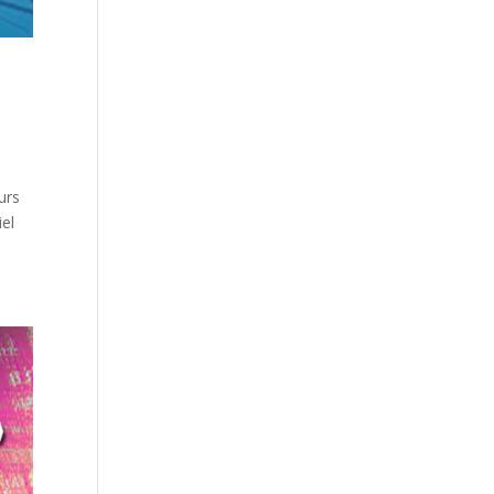
urs
iel