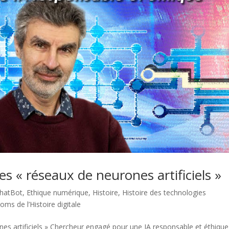
s « réseaux de neurones artificiels »
ChatBot
,
Ethique numérique
,
Histoire
,
Histoire des technologies
ms de l’Histoire digitale
es artificiels » Chercheur engagé pour une IA responsable et éthique