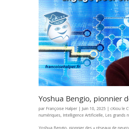
Yoshua Bengio, pionnier de
par
Françoise Halper
|
Juin 10, 2025
|
cKiou le 
numériques
,
Intelligence Artificielle
,
Les grands no
Yoshua Bengio, pionnier des « réseaux de neuron