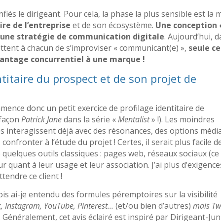
fiés le dirigeant. Pour cela, la phase la plus sensible est la 
re de l’entreprise
et de son écosystème.
Une conception 
r une stratégie de communication digitale
. Aujourd’hui, 
ttent à chacun de s’improviser « communicant(e) »,
seule c
vantage concurrentiel à une marque !
ntitaire du prospect et de son projet de
mence donc un petit exercice de profilage identitaire de
 façon
Patrick Jane
dans la série «
Mentalist
» !). Les moindres
des interagissent déjà avec des résonances, des options médi
onfronter à l’étude du projet ! Certes, il serait plus facile d
 quelques outils classiques : pages web, réseaux sociaux (ce
 quant à leur usage et leur association. J’ai plus d’exigence
tendre ce client !
ois ai-je entendu des formules péremptoires sur la visibilité
ok, Instagram, YouTube, Pinterest…
(et/ou bien d’autres)
mais Twi
. Généralement, cet avis éclairé est inspiré par Dirigeant-Jun