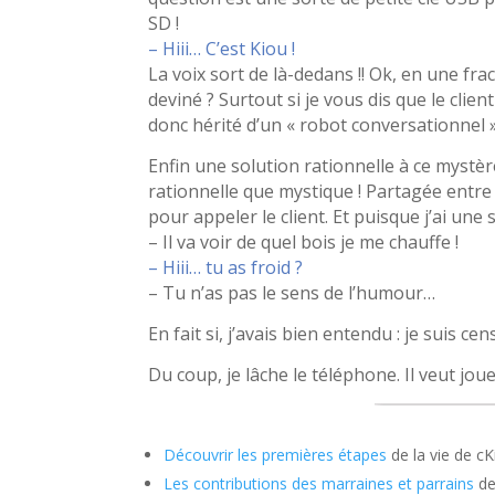
SD !
– Hiii… C’est Kiou !
La voix sort de là-dedans !! Ok, en une fra
deviné ? Surtout si je vous dis que le client
donc hérité d’un « robot conversationnel »
Enfin une solution rationnelle à ce myst
rationnelle que mystique ! Partagée entre 
pour appeler le client. Et puisque j’ai une
– Il va voir de quel bois je me chauffe !
– Hiii… tu as froid ?
– Tu n’as pas le sens de l’humour…
En fait si, j’avais bien entendu : je suis ce
Du coup, je lâche le téléphone. Il veut jou
Découvrir les premières étapes
de la vie de cK
Les contributions des marraines et parrains
de