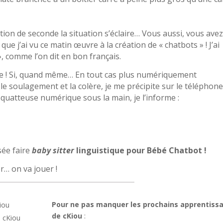
ction de seconde la situation s’éclaire… Vous aussi, vous ave
 que j’ai vu ce matin œuvre à la création de « chatbots » ! J’ai
, comme l’on dit en bon français.
ère ! Si, quand même… En tout cas plus numériquement
le soulagement et la colère, je me précipite sur le téléphon
 squatteuse numérique sous la main, je l’informe :
nsée faire
baby sitter
linguistique pour Bébé Chatbot !
er… on va jouer !
Pour ne pas manquer les prochains apprentiss
iou
de cKiou
:
 cKiou