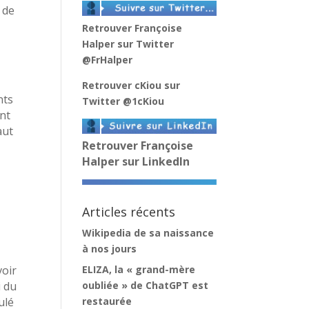
 de
s
Retrouver Françoise
Halper sur Twitter
@FrHalper
Retrouver cKiou sur
nts
Twitter
@1cKiou
ent
aut
Retrouver Françoise
Halper sur LinkedIn
Articles récents
Wikipedia de sa naissance
à nos jours
ELIZA, la « grand-mère
voir
oubliée » de ChatGPT est
i du
restaurée
ulé