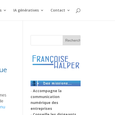
s
IA génératives
Contact
ue
-
Accompagne la
 mes
communication
de
numérique des
enu
entreprises
-
Conseille les dirigeants