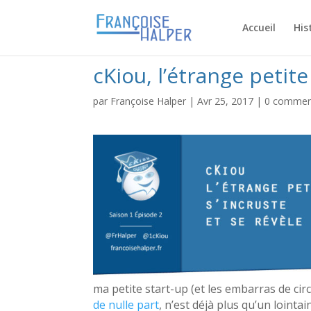
Accueil
His
cKiou, l’étrange petite 
par
Françoise Halper
|
Avr 25, 2017
|
0 commen
ma petite start-up (et les embarras de cir
de nulle part
, n’est déjà plus qu’un lointai