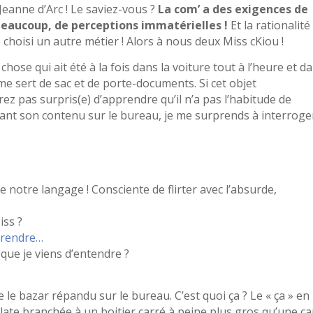
eanne d’Arc ! Le saviez-vous ?
La com’ a des exigences de
 beaucoup, de perceptions immatérielles !
Et la rationalité
hoisi un autre métier ! Alors à nous deux Miss cKiou !
ose qui ait été à la fois dans la voiture tout à l’heure et d
me sert de sac et de porte-documents. Si cet objet
 pas surpris(e) d’apprendre qu’il n’a pas l’habitude de
ant son contenu sur le bureau, je me surprends à interroge
e notre langage ! Consciente de flirter avec l’absurde,
iss ?
pprendre…
 que je viens d’entendre ?
le bazar répandu sur le bureau. C’est quoi ça ? Le « ça » en
late branchée à un boitier carré à peine plus gros qu’une ca