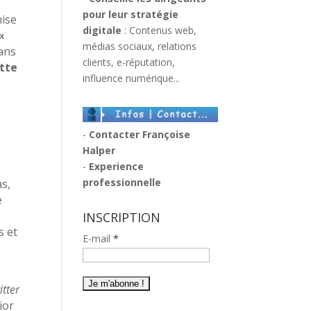
pour leur stratégie
mise
digitale
: Contenus web,
«
médias sociaux, relations
dans
clients, e-réputation,
ette
influence numérique...
-
Contacter Françoise
Halper
-
Experience
professionnelle
as,
e
INSCRIPTION
s et
E-mail
*
tter
ior