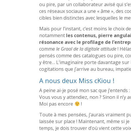
ou pire, par un collaborateur avisé qui s’e
ces réseaux sociaux a une « âme », des cod
cibles bien distinctes avec lesquelles le m
Mais pour l’instant, c’est moins le choix d
notamment
les contenus, pierre angula
résonance avec le profilage de l’entrep
comme
le Graal de la digitale attitude
! Héla
pensés comme des catalogues ou pire, comm
y être… L’imaginaire porte davantage sur le
cogitations que j’arrive au bureau, impat
A nous deux Miss cKiou !
A peine ai-je posé mon sac que j’entends : 
Vous vous y attendiez, non ? Sinon il n’y a
Moi pas encore
!
Toute à mes pensées, j’aurais vraiment pu o
laissée sur place ! Maintenant, même si j
temps, je dois trouver d’où vient cette vo