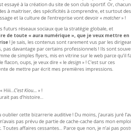
st essayé à la création du site de son club sportif. Or, chacun
es à maitriser, des spécificités à comprendre, et surtout de
essage et la culture de l’entreprise vont devoir «
matcher
» !
es futurs réseaux sociaux que la stratégie globale, et
ire de toute « aura numérique », que je veux mettre en
rise
! Je sais, les contenus sont rarement vus par les dirigea
s, pas davantage par certains professionnels ! Ils sont souv
e de simples flyers, mis en vitrine sur le web parce qu’il f
 flacon, oups, je veux dire « le
design
» ! C’est sur ces
iente de mettre par écrit mes premières impressions.
« Hiii…
C’est Kiou…
» !
urait pas d’histoire…
ublier cette bizarrerie auditive ! Du moins, j’aurais juré l’a
e n’avais pas prévu de partie de cache-cache dans mon emplo
ix. Toutes affaires cessantes… Parce que non, je n’ai pas post