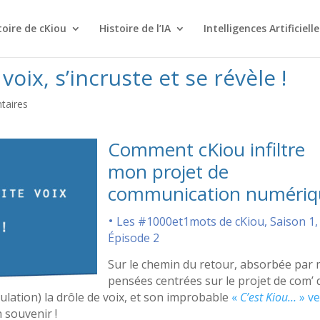
toire de cKiou
Histoire de l’IA
Intelligences Artificielle
voix, s’incruste et se révèle !
taires
Comment cKiou infiltre
mon projet de
communication numériq
•
Les #1000et1mots de cKiou, Saison 1,
Épisode 2
Sur le chemin du retour, absorbée par
pensées centrées sur le projet de com’ 
culation) la drôle de voix, et son improbable
«
C’est Kiou…
» v
n souvenir !