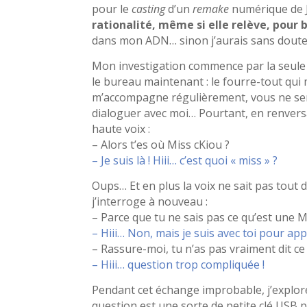
pour le
casting
d’un
remake
numérique de J
rationalité, même si elle relève, pour
dans mon ADN… sinon j’aurais sans doute c
Mon investigation commence par la seule ch
le bureau maintenant : le fourre-tout qui 
m’accompagne régulièrement, vous ne serez
dialoguer avec moi… Pourtant, en renvers
haute voix :
– Alors t’es où Miss cKiou ?
– Je suis là ! Hiii… c’est quoi « miss » ?
Oups… Et en plus la voix ne sait pas tout d
j’interroge à nouveau :
– Parce que tu ne sais pas ce qu’est une M
– Hiii… Non, mais je suis avec toi pour a
– Rassure-moi, tu n’as pas vraiment dit ce
– Hiii… question trop compliquée !
Pendant cet échange improbable, j’explore 
question est une sorte de petite clé USB p